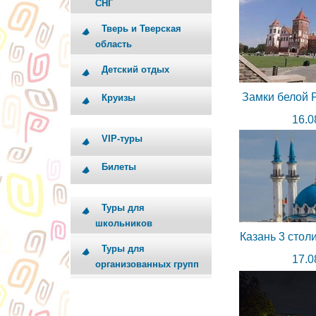
СНГ
Тверь и Тверская
область
Детский отдых
Замки белой Р
Круизы
16.0
VIP-туры
Билеты
Туры для
школьников
Казань 3 стол
Туры для
17.0
организованных групп