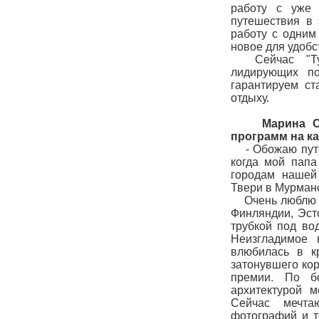
работу с уже 
путешествия в 
работу с одним
новое для удобс
Сейчас "Турис
лидирующих по
гарантируем ст
отдыху.
Марина Семе
программ на к
- Обожаю путеш
когда мой папа
городам нашей
Твери в Мурманс
Очень люблю от
Финляндии, Эст
трубкой под во
Неизгладимое 
влюбилась в к
затонувшего кор
премии. По б
архитектурой 
Сейчас мечтаю
фотографий и т