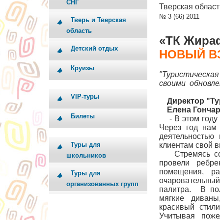
СНГ
Тверская облас
№ 3 (66) 2011
Тверь и Тверская
область
«ТК Жира
Детский отдых
НОВЫЙ В
Круизы
"Туристическа
своими обновле
VIP-туры
Директор "Тур
Елена Гончар
Билеты
- В этом году 
Через год нам 
деятельностью 
Туры для
клиентам свой 
Стремясь соот
школьников
провели ребре
помещения, р
Туры для
очаровательный
организованных групп
палитра. В по
мягкие диваны
красивый стил
Учитывая поже