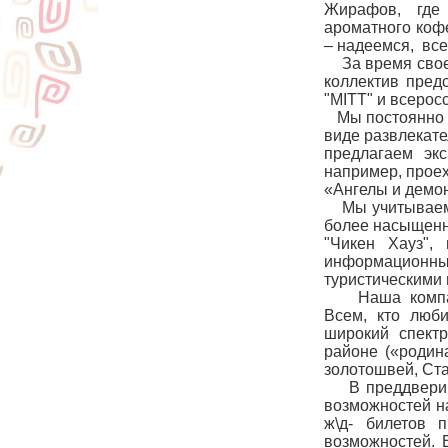
Жирафов, где
ароматного кофе
– надеемся, вс
За время своег
коллектив пред
"MITT" и всерос
Мы постоянно р
виде развлекате
предлагаем экс
например, проех
«Ангелы и демо
Мы учитываем в
более насыщенн
"Чикен Хауз",
информационный
туристическими
Наша компания
Всем, кто люб
широкий спектр
районе («родин
золотошвей, Ста
В преддверии 
возможностей н
ж\д- билетов
возможностей. 