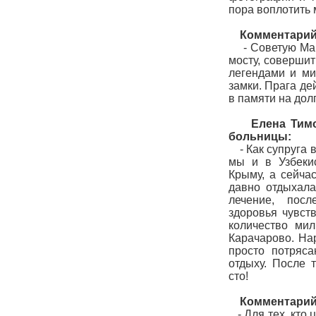
пора воплотить 
Коммент
арий
- Советую Мари
мосту, совершит
легендами и ми
замки. Прага де
в памяти на дол
Елена Тимофе
больницы:
- Как супруга 
мы и в Узбекис
Крыму, а сейча
давно отдыхала
лечение, пос
здоровья чувст
количество мил
Карачарово. На
просто потряс
отдыху. После 
сто!
Комментарий 
- Для тех, кто 