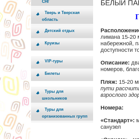
БЕЛЫЙ ПА
СНГ
Тверь и Тверская
Г
область
Расположени
Детский отдых
лимана 15-20 
набережной, п
Круизы
доступности т
VIP-туры
Описание:
дв
номеров, благ
Билеты
Пляж:
15-20 м
пути рассчита
Туры для
взрослого здо
школьников
Номера:
Туры для
организованных групп
«Стандарт»:
санузел