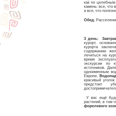
как по целебным 
камень: все, что
а все, что полезн
Обед.
Расселение
3 день:
Завтра
курорт, основа
курорта заключ
содержанию жел
лечиться на кур
время эксплуат
экскурсии по к
источников. Дал
одноименным во
Европе.
Водопад
красивый уголок
предстоит у
достопримечатель
У вас ещё буд
растений, в том 
форелевого хоз