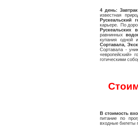
4 день:
Завтра
известная приро
Рускеальский 
карьере.
По доро
Рускеальских в
равнинных
водо
купания одной 
Сортавала, Экс
Сортавала - уни
«европейский» 
готическими соб
Стоим
В стоимость вх
питание по прог
входные билеты п