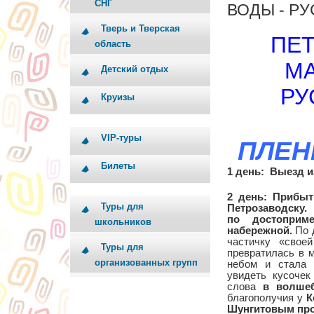
СНГ
ВОДЫ - РУ
Тверь и Тверская
ПЕТ
область
МА
Детский отдых
РУ
Круизы
VIP-туры
ПЛЕН
Билеты
1 день:
Выезд из
2 день:
Прибыт
Туры для
Петрозаводску.
по достоприм
школьников
набережной.
По 
частичку «свое
Туры для
превратилась в 
организованных групп
небом и стала 
увидеть кусочек
слова
в волшеб
благополучия у
К
Шунгитовым про