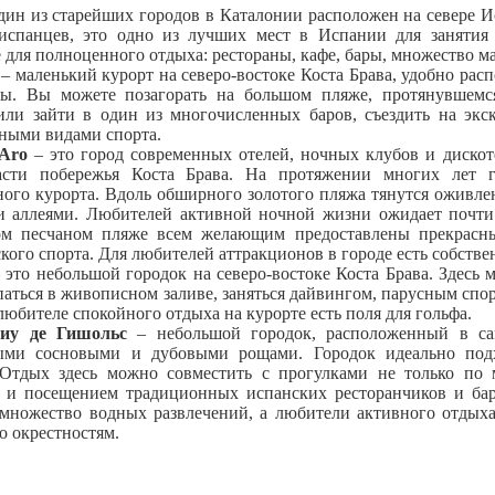
дин из старейших городов в Каталонии расположен на севере И
испанцев, это одно из лучших мест в Испании для занятия 
 для полноценного отдыха: рестораны, кафе, бары, множество ма
– маленький курорт на северо-востоке Коста Брава, удобно ра
ны. Вы можете позагорать на большом пляже, протянувшемс
или зайти в один из многочисленных баров, съездить на эк
дными видами спорта.
Aro
– это город современных отелей, ночных клубов и диско
асти побережья Коста Брава. На протяжении многих лет г
ого курорта. Вдоль обширного золотого пляжа тянутся оживл
и аллеями. Любителей активной ночной жизни ожидает почти
ом песчаном пляже всем желающим предоставлены прекрасны
кого спорта. Для любителей аттракционов в городе есть собстве
 это небольшой городок на северо-востоке Коста Брава. Здесь 
паться в живописном заливе, заняться дайвингом, парусным спо
любителе спокойного отдыха на курорте есть поля для гольфа.
у де Гишольс
– небольшой городок, расположенный в са
ыми сосновыми и дубовыми рощами. Городок идеально подх
 Отдых здесь можно совместить с прогулками не только по
о и посещением традиционных испанских ресторанчиков и бар
множество водных развлечений, а любители активного отдыха
о окрестностям.