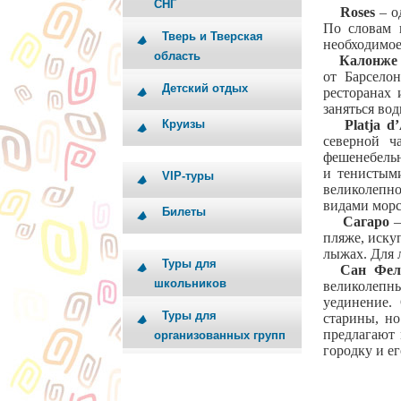
СНГ
Roses
– о
По словам 
Тверь и Тверская
необходимое
область
Калонже
от Барсело
Детский отдых
ресторанах 
заняться во
Круизы
Platja d’
северной ч
фешенебельн
и тенистым
VIP-туры
великолепн
видами морс
Билеты
Сагаро
–
пляже, иску
лыжах. Для 
Туры для
Сан Фели
школьников
великолепн
уединение.
Туры для
старины, н
предлагают 
организованных групп
городку и ег