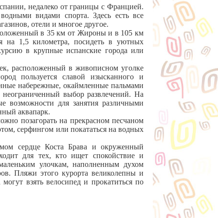
спании, недалеко от границы с Францией.
водными видами спорта. Здесь есть все
газинов, отели и многое другое.
сположенный в 35 км от Жироны и в 105 км
я на 1,5 километра, посидеть в уютных
скурсию в крупные испанские города или
тек, расположенный в живописном уголке
ород пользуется славой изысканного и
енные набережные, окаймленные пальмами
 неограниченный выбор развлечений. На
е возможности для занятия различными
нный аквапарк.
можно позагорать на прекрасном песчаном
ртом, серфингом или покататься на водных
мом сердце Коста Брава и окруженный
одит для тех, кто ищет спокойствие и
 маленьким улочкам, наполненным духом
ов. Пляжи этого курорта великолепны и
 могут взять велосипед и прокатиться по