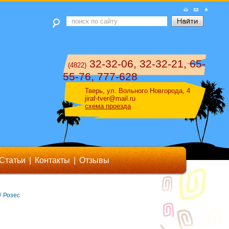
32-32-06, 32-32-21, 65-
(4822)
55-76, 777-628
Тверь, ул. Вольного Новгорода, 4
jiraf-tver@mail.ru
схема проезда
Статьи
|
Контакты
|
Отзывы
/
Розес