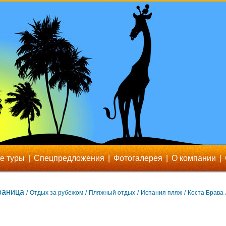
е туры
|
Спецпредложения
|
Фотогалерея
|
О компании
|
раница
/
Отдых за рубежом
/
Пляжный отдых
/
Испания пляж
/
Коста Брава