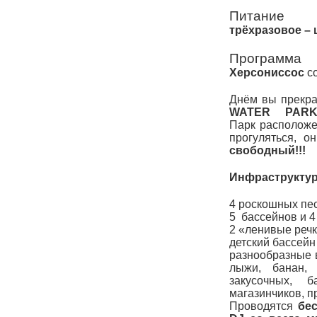
Питание
трёхразовое – 
Программа
Херсониссос
с
Днём вы прекра
WATER
PAR
Парк расположе
прогуляться, о
свободный!!!
Инфраструктур
4 роскошных пе
5 бассейнов и 4
2 «ленивые речк
детский бассейн
разнообразные в
лыжи, банан, 
закусочных, б
магазинчиков, п
Проводятся
бе