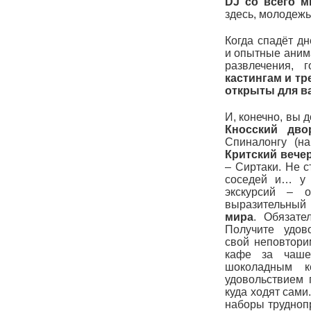
DJ
со всего м
здесь, молодежь
Когда спадёт д
и опытные аним
развлечения, 
кастингам и тр
открыты для в
И, конечно, вы
Кносский дво
Спиналонгу (н
Критский вече
– Сиртаки. Не с
соседей и… у 
экскурсий – 
выразительный 
мира
. Обязате
Получите удо
свой неповтори
кафе за чаше
шоколадным к
удовольствием 
куда ходят сами
наборы трудноп