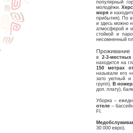
популярный гор
молодёжи.
Хер
моря
и находит
прибытия). По 
и здесь можно 
атмосферой и и
стойкой и пар
несомненный пл
Проживание
в
2-3-местны
находится на г
150 метрах
от
называли его «н
зато уютный и
групп).
В номер
доп. плату), бал
Уборка – ежедн
отеле
– бассейн
FI.
Медобслужива
30 000 евро).