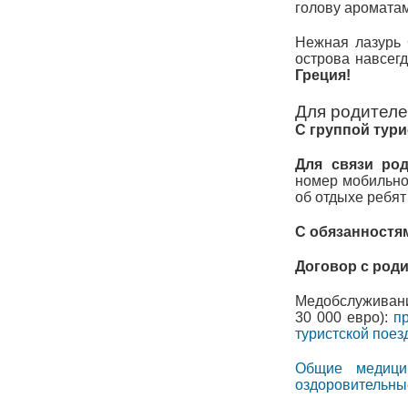
голову ароматам
Нежная лазурь 
острова навсег
Греция!
Для родител
C группой тур
Для связи ро
номер мобильно
об отдыхе ребят
С обязанностя
Договор с род
Медобслуживани
30 000 евро):
п
туристской поез
Общие медици
оздоровительны