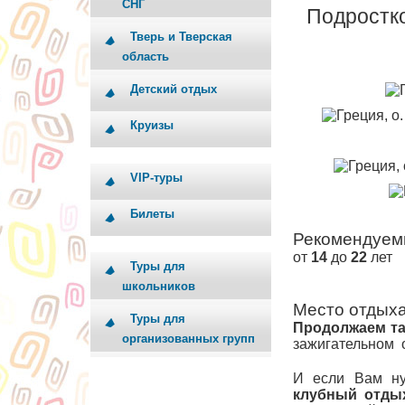
СНГ
Подростк
Тверь и Тверская
область
Детский отдых
Круизы
VIP-туры
Билеты
Рекомендуем
от
14
до
22
лет
Туры для
школьников
Место отдых
Туры для
Продолжаем т
организованных групп
зажигательном о
И если Вам ну
клубный отды