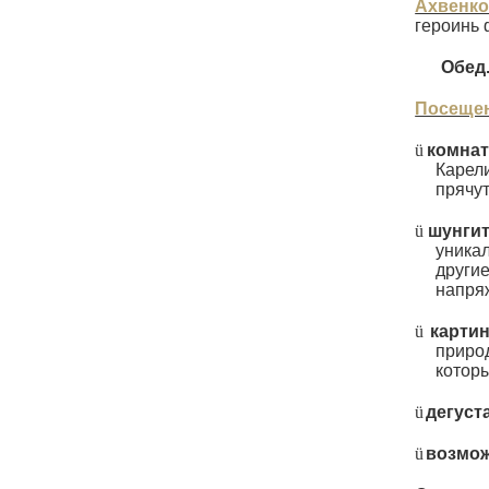
Ахвенко
героинь
Обед
Посещен
ü
комнат
Карел
прячут
ü
шунгит
уника
други
напряж
ü
карти
приро
которы
ü
дегуст
ü
возмож