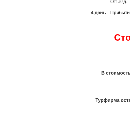
Отъезд.
4 день
Прибытие
Сто
В стоимост
Турфирма оста