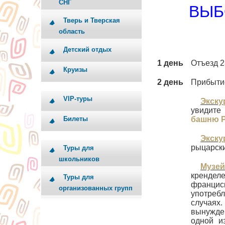
СНГ
ВЫБ
Тверь и Тверская
область
Детский отдых
1 день
Отъезд 2
Круизы
2 день
Прибытие
VIP-туры
Экску
увидит
Билеты
башню 
Экск
рыцарски
Туры для
школьников
Музей
крендел
Туры для
францис
организованных групп
употребл
случаях
вынужде
одной и