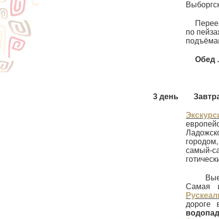
Выборгск
Перее
по пейза
подъёма
Обед 
3 день
Завтра
Экскур
европейс
Ладожск
городом,
самый-с
готическ
Вые
Самая и
Рускеал
дороге 
водопад